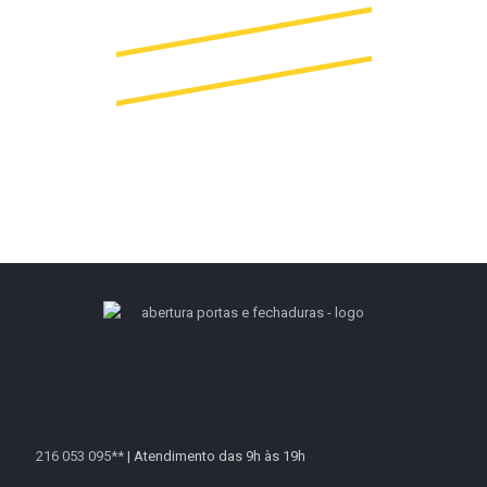
964 483 592*
216 053 095**
| Atendimento das 9h às 19h