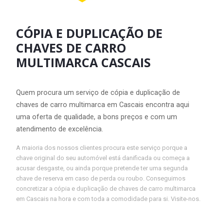
CÓPIA E DUPLICAÇÃO DE
CHAVES DE CARRO
MULTIMARCA CASCAIS
Quem procura um serviço de cópia e duplicação de
chaves de carro multimarca em Cascais encontra aqui
uma oferta de qualidade, a bons preços e com um
atendimento de excelência.
A maioria dos nossos clientes procura este serviço porque a
chave original do seu automóvel está danificada ou começa a
acusar desgaste, ou ainda porque pretende ter uma segunda
chave de reserva em caso de perda ou roubo. Conseguimos
concretizar a cópia e duplicação de chaves de carro multimarca
em Cascais na hora e com toda a comodidade para si. Visite-nos.