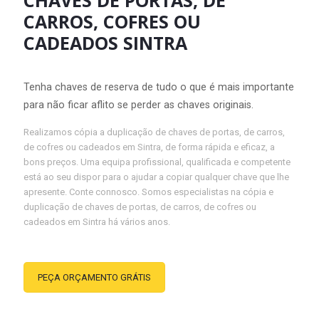
CHAVES DE PORTAS, DE
CARROS, COFRES OU
CADEADOS SINTRA
Tenha chaves de reserva de tudo o que é mais importante
para não ficar aflito se perder as chaves originais.
Realizamos cópia a duplicação de chaves de portas, de carros,
de cofres ou cadeados em Sintra, de forma rápida e eficaz, a
bons preços. Uma equipa profissional, qualificada e competente
está ao seu dispor para o ajudar a copiar qualquer chave que lhe
apresente. Conte connosco. Somos especialistas na cópia e
duplicação de chaves de portas, de carros, de cofres ou
cadeados em Sintra há vários anos.
PEÇA ORÇAMENTO GRÁTIS