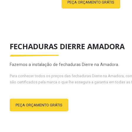
PEÇA ORÇAMENTO GRÁTIS
FECHADURAS DIERRE AMADORA
Fazemos a instalação de fechaduras Dierre na Amadora.
Para conhecer todos os preços das fechaduras Dierre na Amadora, con
são certificados pela marca o que lhe assegura a garantia em todas as 
PEÇA ORÇAMENTO GRÁTIS