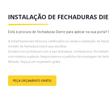
INSTALAÇÃO DE FECHADURAS DIE
Está à procura de fechaduras Dierre para aplicar na sua porta?
A EnterChaves tem técnicos certificados na venda e instalação de fech
modelo de fechadura Dierre que escolher.
Se está com problemas com a sua fechadura, contacte-nos. Procedemos 
com máxima urgência. Respondemos a pedidos de montagem de fechadu
Almada. Peça já um orçamento grátis.
PEÇA ORÇAMENTO GRÁTIS